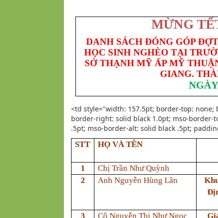
MỪNG TẾ
DANH SÁCH ĐÓNG GÓP ĐỢT 
HỌC SINH NGHÈO TẠI TRƯỜ
SỞ THẠNH MỸ ẤP MỸ THUẬN
GIANG. THÀ
NGÀY 
<td style="width: 157.5pt; border-top: none; 
border-right: solid black 1.0pt; mso-border-top
.5pt; mso-border-alt: solid black .5pt; paddi
STT
HỌ VÀ TÊN
1
Chị Trần Như Quỳnh
2
Anh Nguyễn Hùng Lân
Khu
Đị
3
Cô Nguyễn Thị Như Ngọc
Gi