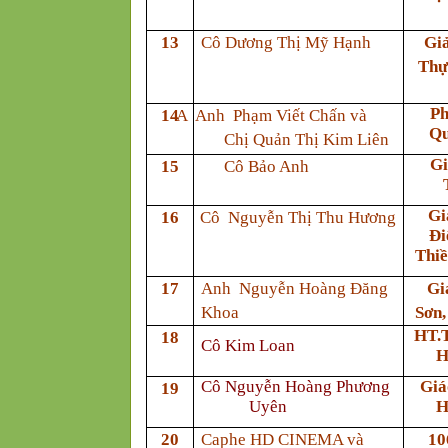
13
Cô Dương Thị Mỹ Hạnh
Gi
Thự
Ph
14
A Anh Phạm Viết Chấn và
Qu
Chị Quản Thị Kim Liên
Gi
15
Cô Bảo Anh
Gi
16
Cô Nguyễn Thị Thu Hương
Đi
Thi
17
Anh Nguyễn Hoàng Đăng
Gi
Khoa
Sơn,
HT.
18
Cô Kim Loan
H
Cô Nguyễn Hoàng Phương
Giá
19
Uyên
H
20
Caphe HD CINEMA và
10