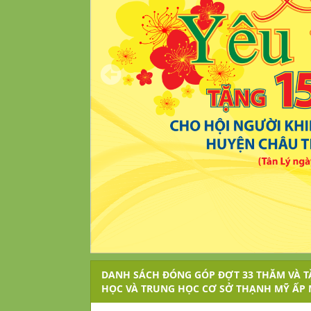
DANH SÁCH ĐÓNG GÓP ĐỢT 33 THĂM VÀ T
HỌC VÀ TRUNG HỌC CƠ SỞ THẠNH MỸ ẤP 