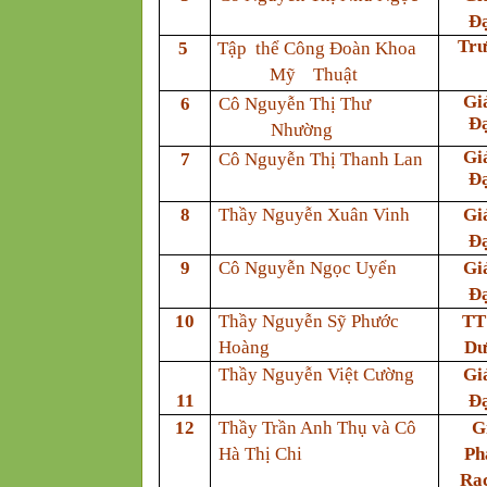
Đạ
Trư
5
Tập thể Công Đoàn Khoa
Mỹ
Thuật
Gi
6
Cô Nguyễn Thị Thư
Đạ
Nhường
Gi
7
Cô Nguyễn Thị Thanh Lan
Đạ
8
Thầy Nguyễn Xuân Vinh
Gi
Đạ
9
Cô Nguyễn Ngọc Uyển
Gi
Đạ
10
Thầy Nguyễn Sỹ Phước
TT
Hoàng
Dư
Thầy Nguyễn Việt Cường
Gi
11
Đạ
12
Thầy Trần Anh Thụ và Cô
G
Hà Thị Chi
Ph
Rạc