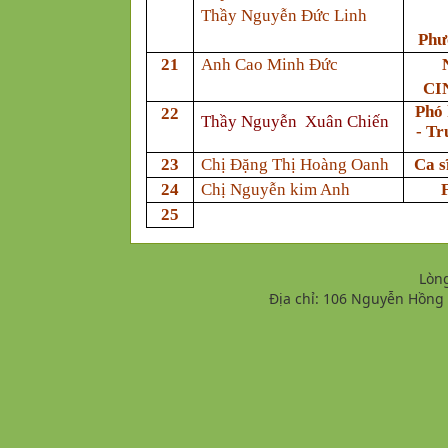
Thầy Nguyễn Đức Linh
Phư
21
Anh Cao Minh Đức
CI
Phó 
22
Thầy Nguyễn Xuân Chiến
- T
23
Chị Đặng Thị Hoàng Oanh
Ca s
24
Chị Nguyễn kim Anh
25
Lòn
Địa chỉ: 106 Nguyễn Hồng Đ