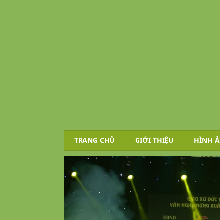
TRANG CHỦ
GIỚI THIỆU
HÌNH 